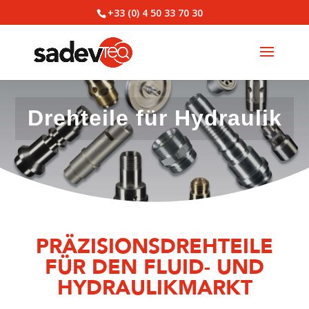
+33 (0) 4 50 33 70 30
Drehteile für Hydraulik
PRÄZISIONSDREHTEILE
FÜR DEN FLUID- UND
HYDRAULIKMARKT